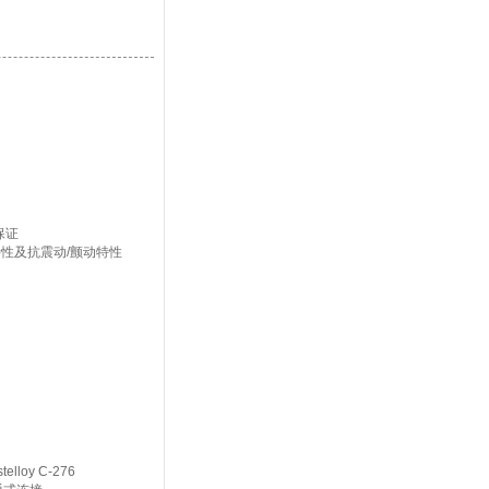
保证
性及抗震动/颤动特性
lloy C-276