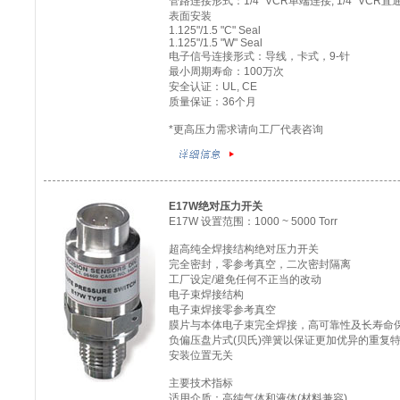
管路连接形式：1/4" VCR单端连接; 1/4" VCR
表面安装
1.125"/1.5 "C" Seal
1.125"/1.5 "W" Seal
电子信号连接形式：导线，卡式，9-针
最小周期寿命：100万次
安全认证：UL, CE
质量保证：36个月
*更高压力需求请向工厂代表咨询
E17W绝对压力开关
E17W 设置范围：1000 ~ 5000 Torr
超高纯全焊接结构绝对压力开关
完全密封，零参考真空，二次密封隔离
工厂设定/避免任何不正当的改动
电子束焊接结构
电子束焊接零参考真空
膜片与本体电子束完全焊接，高可靠性及长寿命
负偏压盘片式(贝氏)弹簧以保证更加优异的重复特
安装位置无关
主要技术指标
适用介质：高纯气体和液体(材料兼容)