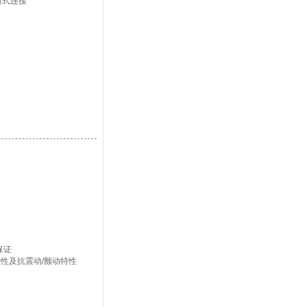
直通式连接
保证
性及抗震动/颤动特性