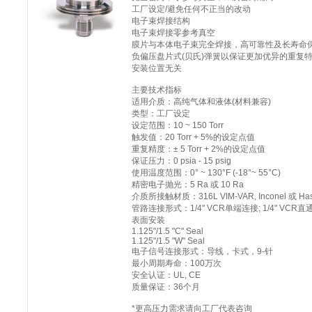
工厂设定/避免任何不正当的改动
电子束焊接结构
电子束焊接零参考真空
膜片与本体电子束完全焊接，高可靠性及长寿命
负偏压盘片式(贝氏)弹簧以保证更加优异的重复特
安装位置无关
主要技术指标
适用介质：高纯气体和液体(材料兼容)
类型：工厂设定
设定范围：10 ~ 150 Torr
触发值：20 Torr + 5%的设定点值
重复精度：± 5 Torr + 2%的设定点值
保证压力：0 psia - 15 psig
使用温度范围：0° ~ 130°F (-18°~ 55°C)
精密电子抛光：5 Ra 或 10 Ra
介质所接触材质：316L VIM-VAR, Inconel 或 Haste
管路连接形式：1/4" VCR单端连接; 1/4" VCR
表面安装
1.125"/1.5 "C" Seal
1.125"/1.5 "W" Seal
电子信号连接形式：导线，卡式，9-针
最小周期寿命：100万次
安全认证：UL, CE
质量保证：36个月
*更高压力需求请向工厂代表咨询