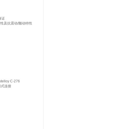
保证
性及抗震动/颤动特性
lloy C-276
直通式连接